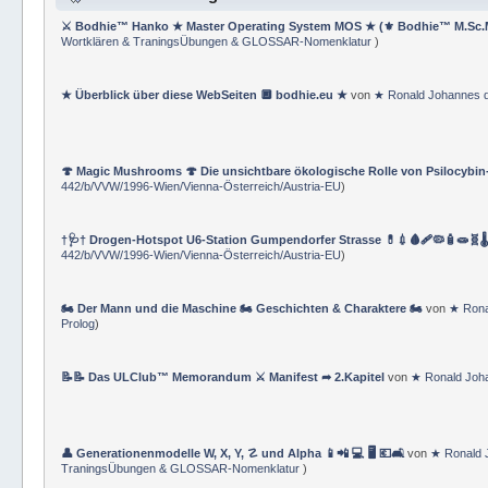
⚔ Bodhie™ Hanko ★ Master Operating System MOS ★ (⚜ Bodhie™ M.Sc.
Wortklären & TraningsÜbungen & GLOSSAR-Nomenklatur
)
★ Überblick über diese WebSeiten 🔲 bodhie.eu ★
von
★ Ronald Johannes 
🍄 Magic Mushrooms 🍄 Die unsichtbare ökologische Rolle von Psilocybin
442/b/VVW/1996-Wien/Vienna-Österreich/Austria-EU
)
†🩺† Drogen-Hotspot U6-Station Gumpendorfer Strasse 💊💉🩸🩹🦠🧴🧫🧬🌡
442/b/VVW/1996-Wien/Vienna-Österreich/Austria-EU
)
🏍 Der Mann und die Maschine 🏍 Geschichten & Charaktere 🏍
von
★ Rona
Prolog
)
📝📝 Das ULClub™ Memorandum ⚔ Manifest ➦ 2.Kapitel
von
★ Ronald Joh
👤 Generationenmodelle W, X, Y, ☡ und Alpha 📱📲 💻 🖥️ 💶🛋️
von
★ Ronald 
TraningsÜbungen & GLOSSAR-Nomenklatur
)