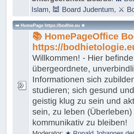
Islam
,
🕍 Board Judentum
,
⚔ Bo
➡️ HomePage https://bodhie.eu ★
📚 HomePageOffice Bod
https://bodhietologie.e
Willkommen! - Hier befinde
übergeordnete, unverbindl
Informationen sich zubilde
studieren; sich gesund und
geistig klug zu sein und akt
sein, zu leben (Überleben) 
kommunikativ zu bleiben!
Moderator:
★ Ronald Johannes de