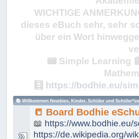
Akademie 
WICHTIGE ANMERKUN
dieses eBuch sehr, sehr so
über ein Wort hinweggeh
ve
📟
Simple Learning

Mathem
🧮
https://bodhie.eu/sim
📚 Willkommen Newbies, Kinder, Schüler und Schüler*inne
📒 Board Bodhie eSchu
📖
https://www.bodhie.eu/s
https://de.wikipedia.org/wi