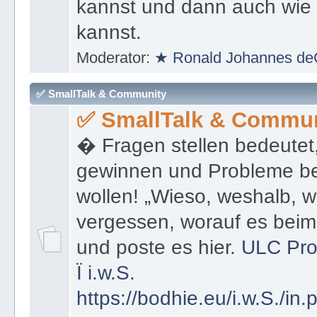
kannst und dann auch wie 
kannst.
Moderator:
★ Ronald Johannes de
✅ SmallTalk & Community
✅ SmallTalk & Commun
� Fragen stellen bedeutet
gewinnen und Probleme be
wollen! „Wieso, weshalb, w
vergessen, worauf es bei
und poste es hier.
ULC Pro
Ï
i.w.S.
https://bodhie.eu/i.w.S./in.