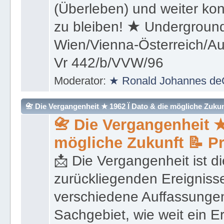
(Überleben) und weiter kon
zu bleiben! ★ Underground
Wien/Vienna-Österreich/Aus
Vr 442/b/VVW/96
Moderator:
★ Ronald Johannes de
📇 Die Vergangenheit ★ 1962 Ï Dato & die mögliche Zukunft 
📇 Die Vergangenheit ★
mögliche Zukunft 📝 P
📩 Die Vergangenheit ist di
zurückliegenden Ereignisse
verschiedene Auffassungen
Sachgebiet, wie weit ein E