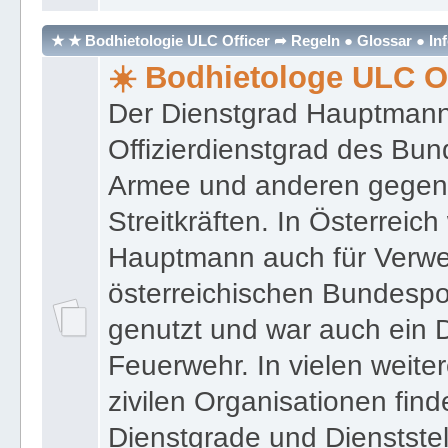
★ ★ Bodhietologie ULC Officer ➦ Regeln ● Glossar ● In
☀️ Bodhietologe ULC Of
Der Dienstgrad Hauptmann (
Offizierdienstgrad des Bu
Armee und anderen gegenw
Streitkräften. In Österreic
Hauptmann auch für Verwe
österreichischen Bundespo
genutzt und war auch ein 
Feuerwehr. In vielen weiter
zivilen Organisationen find
Dienstgrade und Dienstste