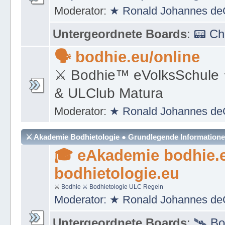
Moderator:
★ Ronald Johannes de
Untergeordnete Boards
:
📟 C
🗣 bodhie.eu/online
⚔ Bodhie™ eVolksSchule
& ULClub Matura
Moderator:
★ Ronald Johannes de
⚔ Akademie Bodhietologie ● Grundlegende Information
🎓 eAkademie bodhie.
bodhietologie.eu
⚔
Bodhie
⚔ Bodhietologie
ULC Regeln
Moderator:
★ Ronald Johannes de
Untergeordnete Boards
:
🛰 Bo