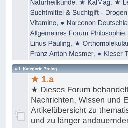
Naturheilkunde
,
★ KalMag
,
★ Le
Suchtmittel & Suchtgift - Drogen
Vitamine
,
● Narconon Deutschl
Allgemeines Forum Philosophie
Linus Pauling
,
★ Orthomolekular
Franz Anton Mesmer
,
● Kieser T
● 1. Kategorie Prolog
★ 1.a
★ Dieses Forum behandel
Nachrichten, Wissen und E
Artikelübersicht zu themat
und zu länger andauernden