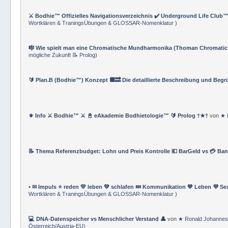
⚔️ Bodhie™ Offizielles Navigationsverzeichnis ✔️ Underground Life Club™
Wortklären & TraningsÜbungen & GLOSSAR-Nomenklatur
)
🎼 Wie spielt man eine Chromatische Mundharmonika (Thoman Chromatic
mögliche Zukunft 📝 Prolog
)
🔰 Plan.B (Bodhie™) Konzept 🟪🔜 Die detaillierte Beschreibung und Beg
⚜ Info ⚔ Bodhie™ ⚔ 📓 eAkademie Bodhietologie™ 🔰 Prolog †★†
von
★ 
📝 Thema Referenzbudget: Lohn und Preis Kontrolle 💶 BarGeld vs 💳 Ba
• ✉ Impuls ⭐️ reden 💛 leben 💚 schlafen 💤 Kommunikation 💙 Leben 💜 Se
Wortklären & TraningsÜbungen & GLOSSAR-Nomenklatur
)
💻 DNA-Datenspeicher vs Menschlicher Verstand 👤
von
★ Ronald Johannes
Österreich/Austria-EU
)