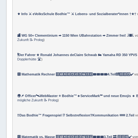
⚜ Info ⚔ eVolksSchule Bodhie™ ⚔ Lebens- und Sozialberater*innen †★†
🏬 WG 50+ Clementinium ➦ 1150 Wien UBahnstation ➦ Zimmer frei! .Ï🔲Ï.
v
Zukunft 📝 Prolog
)
🕴Der Fahrer ★ Ronald Johannes deClaire Schwab 🏍️ Yamaha RD 350 YPVS ⌚
Dopplerhütte 🛣
)
🔟 Mathematik Rechner 0️⃣1️⃣2️⃣3️⃣4️⃣5️⃣6️⃣7️⃣8️⃣9️⃣📟📟📟📟4.Teil🔜0️⃣0️⃣4️⃣✔️
v
🌍📌 Officer🛰WebMaster ⭐️ Bodhie™🔹ServiceMark℠ und neue Emojis 🔹 
mögliche Zukunft 📝 Prolog
)
‼️Das Bodhie™ Fragenspiel ⁉️ Selbstreflexion❔Kommunikation ✉✉ 2.Teil
v
🔟 Matematik vs. Masse 0️⃣1️⃣2️⃣3️⃣4️⃣5️⃣6️⃣7️⃣8️⃣9️⃣📟📟📟3.Teil 🔜 0️⃣0️⃣3️⃣✔️
vo