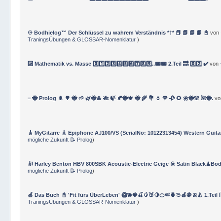
♾️ Bodhielog™ Der Schlüssel zu wahrem Verständnis *†* 📕 📗 📘 📙 📓
von
TraningsÜbungen & GLOSSAR-Nomenklatur
)
🔟 Mathematik vs. Masse 0️⃣1️⃣2️⃣3️⃣4️⃣5️⃣6️⃣7️⃣8️⃣9️⃣..📟📟 2.Teil 🔜 0️⃣2️⃣ ✔️
von
= 🐝 Prolog 🌲 🌳 🐝 🌱 🌿🐝🎍 🎋 🍃 🍂🐝🍁 🐝 🌾 💐 🌷 🌹 🥀 🌻 🌼🐝🌸 🌺🐝.
v
🎸 MyGitarre 🎸 Epiphone AJ100/VS (SerialNo: 10122313454) Western Guita
mögliche Zukunft 📝 Prolog
)
🎻 Harley Benton HBV 800SBK Acoustic-Electric Geige ☠ Satin Black♟Bod
mögliche Zukunft 📝 Prolog
)
🍏 Das Buch 📓 'Fit fürs ÜberLeben' 🥝🫐🍓🍒🥭🍑🍋🍊🍉🍍🍈🍎🍇🍌🍐 1.Teil 
TraningsÜbungen & GLOSSAR-Nomenklatur
)