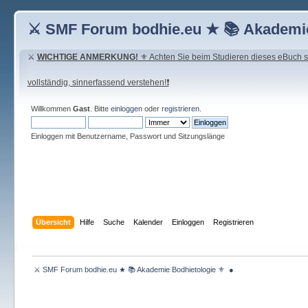
⚔ SMF Forum bodhie.eu ★ 📚 Akademie
⚔
WICHTIGE ANMERKUNG!
⚜ Achten Sie beim Studieren dieses eBuch seh
vollständig, sinnerfassend verstehen!❗
Willkommen
Gast
. Bitte
einloggen
oder
registrieren
.
Einloggen mit Benutzername, Passwort und Sitzungslänge
Übersicht
Hilfe
Suche
Kalender
Einloggen
Registrieren
 ⚔ SMF Forum bodhie.eu ★ 📚 Akademie Bodhietologie ⚜  ● 