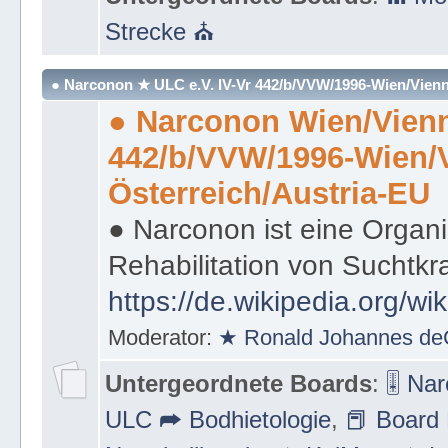
Strecke ⛪
● Narconon ★ ULC e.V. IV-Vr 442/b/VVW/1996-Wien/Vienn
● Narconon Wien/Vienn
442/b/VVW/1996-Wien/
Österreich/Austria-EU
● Narconon ist eine Organi
Rehabilitation von Suchtkr
https://de.wikipedia.org/wi
Moderator:
★ Ronald Johannes de
Untergeordnete Boards
:
🎚 Na
ULC ➦ Bodhietologie
,
📕 Board 