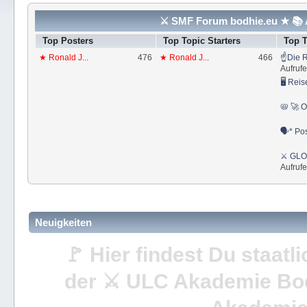
⚔ SMF Forum bodhie.eu ★ 📚 A
Top Posters
Top Topic Starters
Top 
★ Ronald J...
476
★ Ronald J...
466
☝Die R
Aufrufe
🖥 Reis
📛 🚀 O
🗣* Pos
⚔ GLOS
Aufrufe
Neuigkeiten
🚩 Hier findest Du staat
der ⚔ ULC Akademie Bo