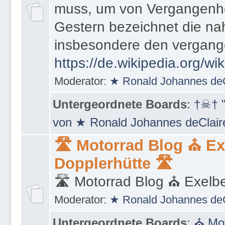
muss, um von Vergangenhe
Gestern bezeichnet die na
insbesondere den vergang
https://de.wikipedia.org/wi
Moderator:
★ Ronald Johannes de
Untergeordnete Boards
:
†☠† "
von ★ Ronald Johannes deClai
🛣 Motorrad Blog ⛪ Ex
Dopplerhütte 🛣
🛣 Motorrad Blog ⛪ Exelbe
Moderator:
★ Ronald Johannes de
Untergeordnete Boards
:
⛪ Mot