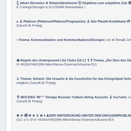
👆 Albert Einsteins ★ Relativitätstheorie 🕦 Objektive und subjektive Zeit 
& TraningsÜbungen & GLOSSAR-Nomenklatur
)
● 🎸 Plektron (Plektrum/Plektren/Fingerpicks) 🎸 Alte Plastik-Kreditkarte 
Zukunft 📝 Prolog
)
• Thema: Kommunikation und KommunikationsÜbungen
von
★ Ronald Jo
� Regeln des Underground Life Clubs (ULC) 🥄🥄Thema „Der Sinn des Ü
Vr 442/b/VVW/1996-Wien/Vienna-Österreich/Austria-EU
)
⚔ Thema: Schach: Die Ursache & die Geschichte für das KönigsSpiel Sch
mögliche Zukunft 📝 Prolog
)
🔖 MOCKBA '80™' Vintage Russian 7sieben.String Acoustic 🎸 Gui†arre.
v
Zukunft 📝 Prolog
)
☢ ♲ 🚭 ♻ ☣ ☡ ☠ ⚕ ♟DER HINTERGRUND HINTER DEM DROGENPROBLEM 🛰
ULC e.V. IV-Vr 442/b/VVW/1996-Wien/Vienna-Österreich/Austria-EU
)